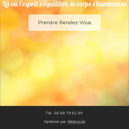
Là où
l'esprit
s'équilibre, le corps s'harmonise
Prendre Rendez-Vous
Tél.: 06 88 79 62 99
Optimisé par
Webnode